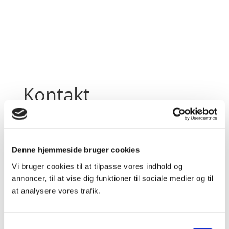
Kontakt
Har du spørgsmål eller ønsker til specialfremstillede
unika, så skriv til os via nedenstående formular –
eller på mail
mw@pottemageren-juelsminde.dk
og
Denne hjemmeside bruger cookies
telefon +45 21407306. Alle henvendelser besvares
Vi bruger cookies til at tilpasse vores indhold og
hurtigst muligt.
annoncer, til at vise dig funktioner til sociale medier og til
at analysere vores trafik.
Samtykkevalg